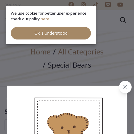
English
We use cookie for better user experience,
check our policy
here
Ok. I Understood
Home
All Categories
Special Bears
Home
All categories
"Special Bears"
Special Bears
Sort by